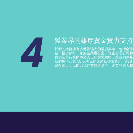
獲業界的雄厚資金實力支持
我們的社群擁有多元及強大的融資渠道，包括全球
金、投資銀行、家族企業辦公室、資產管理公司和
案例及與行業內專業人士的聯繫網絡，讓我們深受
我們獲得合共7.5 億美元的資産抵押證券化（AB
資金實力，以助力我們支持更多中小企業並擴大我