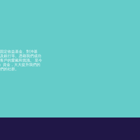
固定收益基金、對沖基
及銀行等。憑藉我們成功
客戶的愛戴和賞識。 至今
S）資金，大大提升我們的
們的社群。